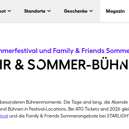
bot
Standorte
Geschenke
Magazin
tungen
Musicals
Berlin
Hamburg
Shows
Tanz/Ballett
Köln
Düsseldorf
Geschenkideen
Konzerte
Bochum
Klassik
Gutscheine
London
Film in Conce
mmerfestival und Family & Friends Somm
ir & sOmmer-bühN
r besonderen Bühnenmomente. Die Tage sind lang, die Abende 
nd Bühnen in Festival-Locations. Bei ATG Tickets sind 2026 gle
ival
und die Family & Friends Sommerangebote bei
STARLIGH