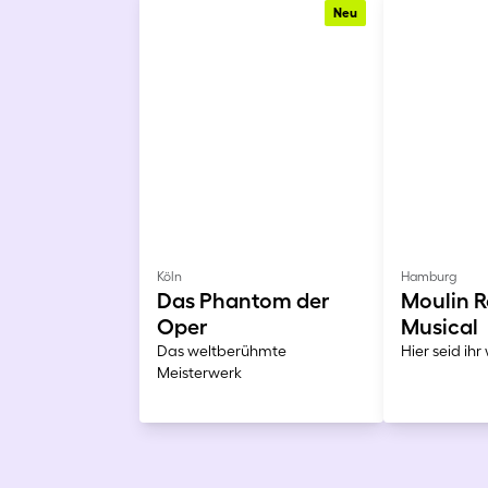
Neu
Köln
Hamburg
Das Phantom der
Moulin R
Oper
Musical
Das weltberühmte
Hier seid ih
Meisterwerk