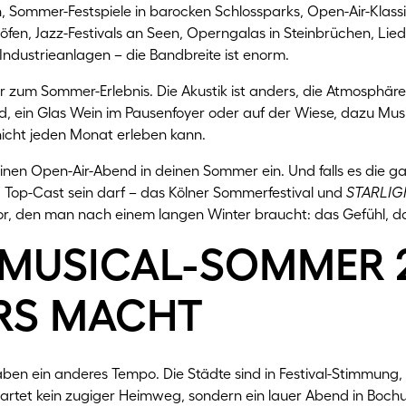
n, Sommer-Festspiele in barocken Schlossparks, Open-Air-Klassi
öfen, Jazz-Festivals an Seen, Operngalas in Steinbrüchen, Li
n Industrieanlagen – die Bandbreite ist enorm.
ur zum Sommer-Erlebnis. Die Akustik ist anders, die Atmosphär
nd, ein Glas Wein im Pausenfoyer oder auf der Wiese, dazu Mus
nicht jeden Monat erleben kann.
inen Open-Air-Abend in deinen Sommer ein. Und falls es die g
 Top-Cast sein darf – das Kölner Sommerfestival und
STARLIG
, den man nach einem langen Winter braucht: das Gefühl, dass
 musical-sommer 
rs macht
n ein anderes Tempo. Die Städte sind in Festival-Stimmung,
rtet kein zugiger Heimweg, sondern ein lauer Abend in Bochum