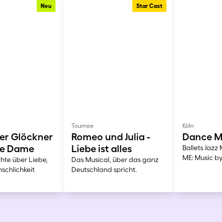
Neu
Star Cast
Tournee
Köln
er Glöckner
Romeo und Julia -
Dance 
re Dame
Liebe ist alles
Ballets Jaz
ME: Music b
hte über Liebe,
Das Musical, über das ganz
schlichkeit
Deutschland spricht.