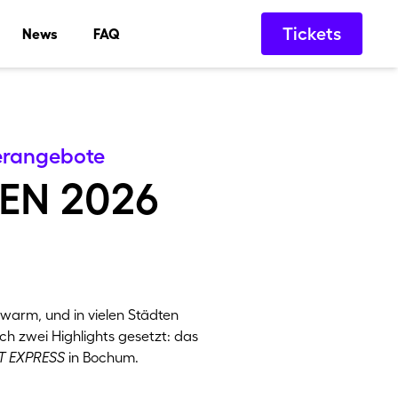
Tickets
News
FAQ
rt
Theater
Comedy
erangebote
en 2026
warm, und in vielen Städten
ich zwei Highlights gesetzt: das
T EXPRESS
in Bochum.