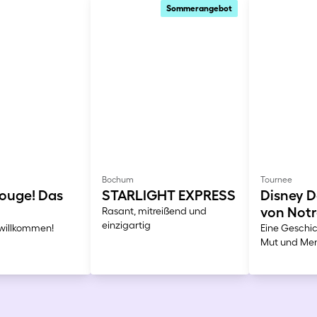
Sommerangebot
Bochum
Tournee
ouge! Das
STARLIGHT EXPRESS
Disney D
von Not
Rasant, mitreißend und
einzigartig
r willkommen!
Eine Geschic
Mut und Men