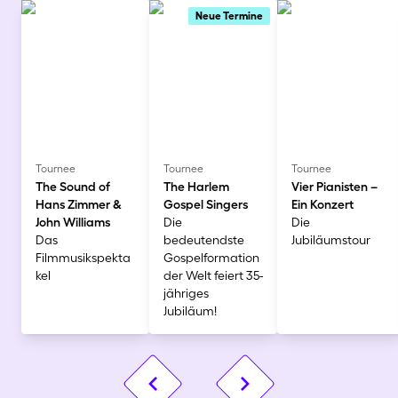
Neue Termine
Tournee
Tournee
Tournee
The Sound of
The Harlem
Vier Pianisten –
Hans Zimmer &
Gospel Singers
Ein Konzert
John Williams
Die
Die
Das
bedeutendste
Jubiläumstour
Filmmusikspekta
Gospelformation
kel
der Welt feiert 35-
jähriges
Jubiläum!