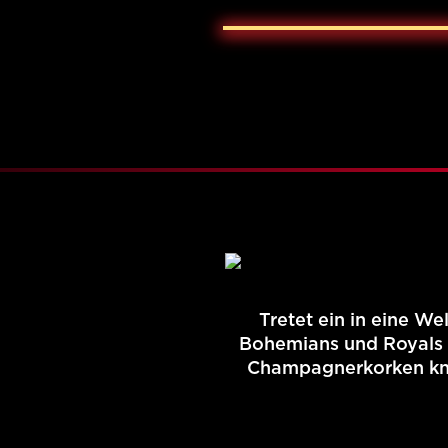
Video starten
Tretet ein in eine W
Bohemians und Royals s
Champagnerkorken knal