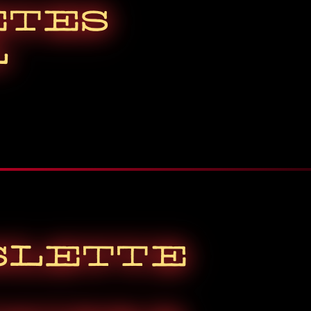
ETES
L
LETTE