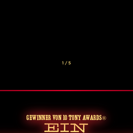
1
/
5
GEWINNER VON 10 TONY AWARDS®
EIN