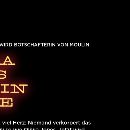
WIRD BOTSCHAFTERIN VON MOULIN
IA
S
IN
E
 viel Herz: Niemand verkörpert das