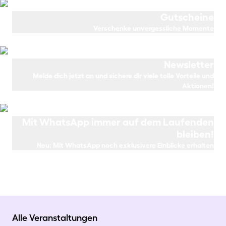
Jetzt Angebote sichern
Gutscheine
Verschenke unvergessliche Momente
Gutscheine kaufen
Newsletter
Melde dich jetzt an und sichere dir viele tolle Vorteile und
Aktionen!
Jetzt anmelden
Mit WhatsApp immer auf dem Laufenden
bleiben!
Neu: Mit WhatsApp noch exklusivere Einblicke erhalten
Jetzt anmelden
Alle Veranstaltungen