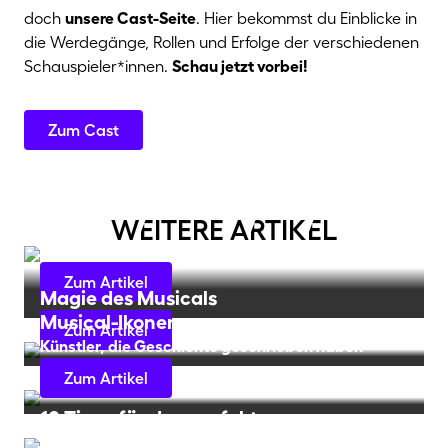
doch
unsere Cast-Seite
. Hier bekommst du Einblicke in
die Werdegänge, Rollen und Erfolge der verschiedenen
Schauspieler*innen.
Schau jetzt vorbei!
Zum Cast
wEitere aRtikEl
Musical-Guide
Zum Artikel
Magie des Musicals
Musical-Ikonen
Zum Artikel
Künstler, die Geschichte geschrieben haben
Zum Artikel
10 Tipps für den perfekten
Musicalbesuch