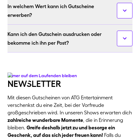
Der Standardversand inkl. der Bearbeitungs- und
In welchem Wert kann ich Gutscheine
Servicegebühr beträgt pro Gutschein 5,90 Euro.
erwerben?
Buche einen Wert zwischen 10,-€ und 500,-€ sowie die
Kann ich den Gutschein ausdrucken oder
Anzahl an Gutscheinen, die du erwerben möchtest.
bekomme ich ihn per Post?
Vor Abschluss der Buchung wählst du deine
gewünschte Versandart aus. Du entscheidest, ob du
den Gutschein als Papierticket auf dem Postweg
Immer auf dem Laufenden bleiben
erhalten oder direkt per Print@Home ausdrucken
newSletter
möchtest.
Mit diesen Gutscheinen von ATG Entertainment
verschenkst du eine Zeit, bei der Vorfreude
großgeschrieben wird. In unseren Shows erwarten dich
zahlreiche wunderbare Momente
, die in Erinnerung
bleiben.
Greife deshalb jetzt zu und besorge ein
Geschenk, auf das sich jeder freuen kann!
Falls du