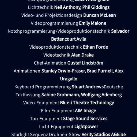
Lichttechnik
Neil Anthony, Phil Giddings
Video- und Projektionsdesign
Duncan McLean
Videoprogrammierung
Emily Malone
Notchprogrammierung/Videoproduktionstechnik
Salvador
Bettencourt Avila
Videoproduktionstechnik
Ethan Forde
Videotechnik
Alan Drake
Chef-Animation
Gustaf Lindström
Animationen
Stanley Orwin-Fraser, Brad Purnell, Alex
Uragallo
Keyboard Programmierung
Stuart Andrews
Deutsche
Textfassung
Sabine Grohmann, Wolfgang Adenberg
Video-Equipment
Blue-i Theatre Technology
Film-Equipment
AIM Image
Ton-Equipment
Stage Sound Services
Licht-Equipment
Lightpower
Starlight Sequenz Drohnen-Show
Verity Studios AGEine