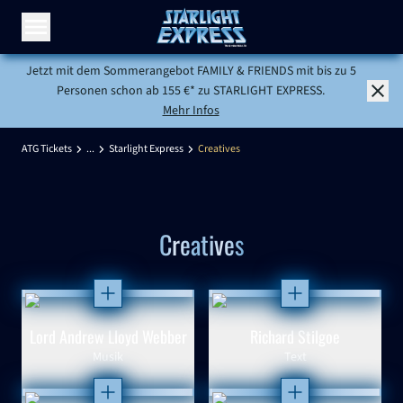
Menü öffnen
Jetzt mit dem Sommerangebot FAMILY & FRIENDS mit bis zu 5
Personen schon ab 155 €* zu STARLIGHT EXPRESS.
Mehr Infos
ATG Tickets
...
Starlight Express
Creatives
Creatives
Öffnen
Öffnen
Lord Andrew Lloyd Webber
Richard Stilgoe
Musik
Text
Öffnen
Öffnen