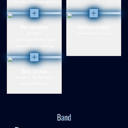
Director/Choreographer
Öffnen
Öffnen
Marc McFadyen
Matthew Ramplin
Resident
Musikalische Leitung
Choreographer/Assistant
Künstlerische Leitung
Öffnen
Daria Yuryeva
Assistenz Musikalische
Leitung/Dirigentin
Band