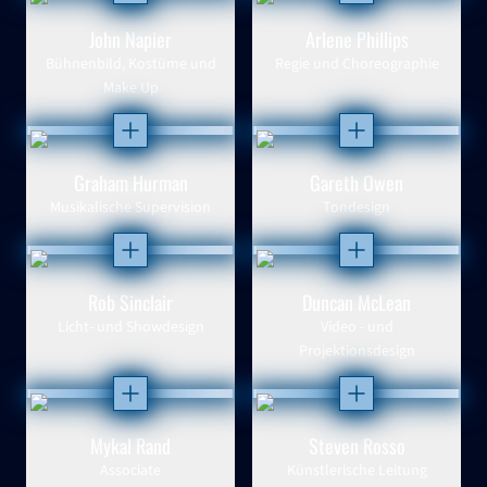
John Napier
Arlene Phillips
Bühnenbild, Kostüme und
Regie und Choreographie
Make Up
Öffnen
Öffnen
Graham Hurman
Gareth Owen
Musikalische Supervision
Tondesign
Öffnen
Öffnen
Rob Sinclair
Duncan McLean
Licht- und Showdesign
Video - und
Projektionsdesign
Öffnen
Öffnen
Mykal Rand
Steven Rosso
Associate
Künstlerische Leitung