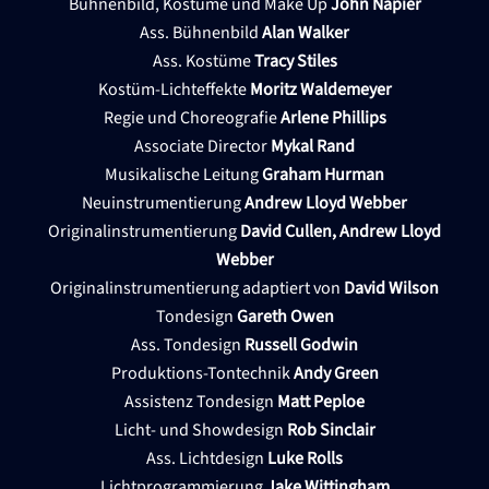
Bühnenbild, Kostüme und Make Up
John Napier
Ass. Bühnenbild
Alan Walker
Ass. Kostüme
Tracy Stiles
Kostüm-Lichteffekte
Moritz Waldemeyer
Regie und Choreografie
Arlene Phillips
Associate Director
Mykal Rand
Musikalische Leitung
Graham Hurman
Neuinstrumentierung
Andrew Lloyd Webber
Originalinstrumentierung
David Cullen, Andrew Lloyd
Webber
Originalinstrumentierung adaptiert von
David Wilson
Tondesign
Gareth Owen
Ass. Tondesign
Russell Godwin
Produktions-Tontechnik
Andy Green
Assistenz Tondesign
Matt Peploe
Licht- und Showdesign
Rob Sinclair
Ass. Lichtdesign
Luke Rolls
Lichtprogrammierung
Jake Wittingham