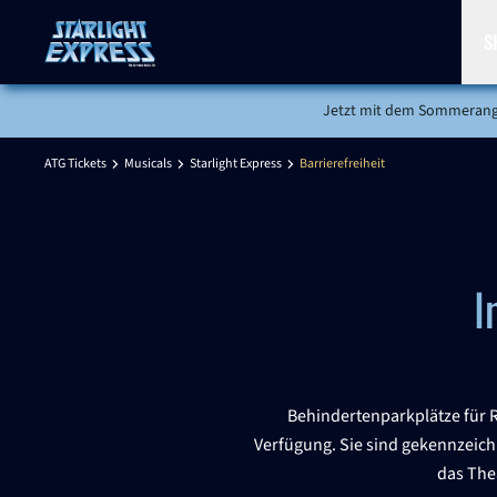
S
Sho
Jetzt mit dem Sommerange
ATG Tickets
Musicals
Starlight Express
Barrierefreiheit
I
Behindertenparkplätze für R
Verfügung. Sie sind gekennzeichn
das The