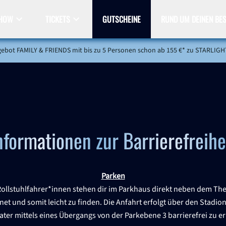
HOW
TICKETS
GUTSCHEINE
RUND UM DEINEN BE
w
Handlung
Tickets
Cast
Creatives
Gutscheine
Backstage
Tickets und Hotel
Anreise und Parken
Ei
bot FAMILY & FRIENDS mit bis zu 5 Personen schon ab 155 €* zu STARLIGH
nformationen zur Barrierefreihe
Parken
ollstuhlfahrer*innen stehen dir im Parkhaus direkt neben dem The
et und somit leicht zu finden. Die Anfahrt erfolgt über den Stadionr
ater mittels eines Übergangs von der Parkebene 3 barrierefrei zu er