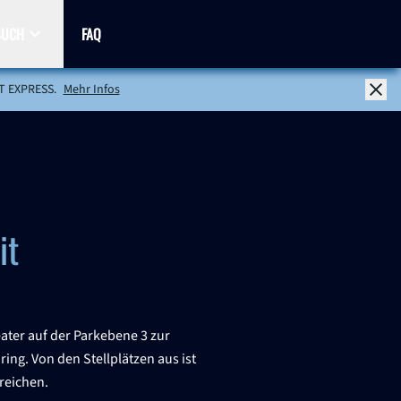
SUCH
FAQ
nlass und Sicherheit
Barrierefreiheit
Bar und Lounge
Fanshop
T EXPRESS.
Mehr Infos
it
ater auf der Parkebene 3 zur
ing. Von den Stellplätzen aus ist
reichen.