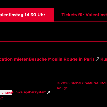
Valentinstag 14:30 Uhr
Tickets für Valentins
cation mieten
Besuche Moulin Rouge in Paris
Ku
©
2026
Global Creatures. Moul
Rouge.
Hinweisgebersystem
llungen
it