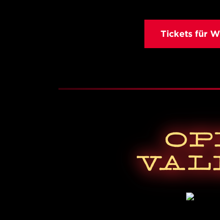
Tickets für 
OP
VAL