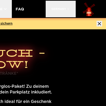
H
FAQ
GERMANY
New York
London
Australia
Worl
und Sicherheit
Barrierefreiheit
Bar und Lounge
 sichern
CH -
OW!
ETRÄNKE*
rglos-Paket! Zu deinem
in Parkplatz inkludiert.
h ideal für ein Geschenk