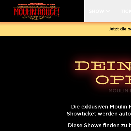
SHOW
TIC
Show
Cast
Band
Ticket
Crea
Jetzt die 
DEI
OP
MOULIN 
Die exklusiven Moulin
Showticket werden autom
Diese Shows finden zu b