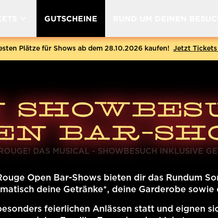
KETS
GUTSCHEINE
RUND UM DEINEN BESUC
s
tives
Gutscheine
Historie
Tickets und Hotel
Anreise und Parken
Grüne Fee-Ticketlotterie
Einlass 
besten Plätze für Shows ab dem 28.10.2026 kaufen!
Jetzt Tickets
N SHOWBESU
EN BAR-SH
ROUGE! DAS MUSICAL - SHOWBESUCH INKLUSIVE G
 Rouge Open Bar-Shows bieten dir das Rundum So
atisch deine Getränke*, deine Garderobe sowie de
esonders feierlichen Anlässen statt und eignen sic