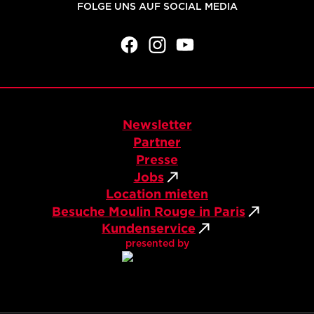
direkt per Print@Home ausdrucken
FOLGE UNS AUF SOCIAL MEDIA
möchtest.
facebook
Instagram
YouTube
Newsletter
Partner
Presse
Jobs
Location mieten
Besuche Moulin Rouge in Paris
Kundenservice
presented by