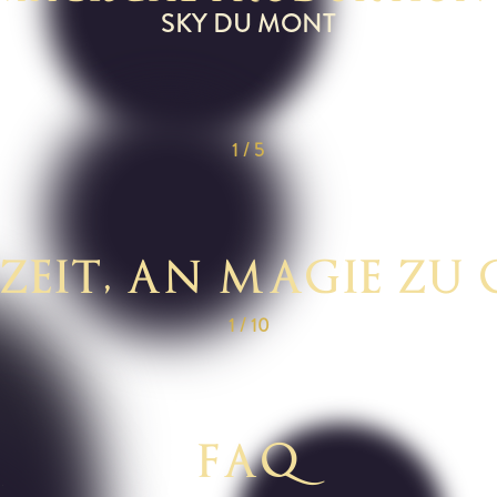
SKY DU MONT
1
/
5
 ZEIT, AN MAGIE ZU
1
/
10
FAQ