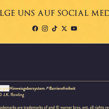
ne findest du auf den offiziellen Seiten der jeweiligen Pr
LGE UNS AUF SOCIAL ME
facebook
Instagram
tiktok
X
YouTube
ungen
Hinweisgebersystem
Barrierefreiheit
 © J.K. Rowling
rademarks are trademarks of and © warner bros. ent. all rights 