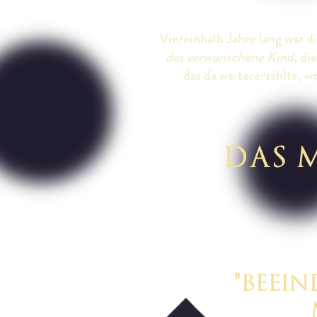
Viereinhalb Jahre lang war 
das verwunschene Kind
, di
das da weitererzählte, 
DAS 
Video starten
"BEEI