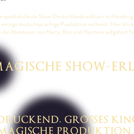
die spektakulärste Show Deutschlands exklusiv in Hamburg
e einzige deutschsprachige Produktion weltweit. Hier blick
wo die Abenteuer von Harry, Ron und Hermine aufgehört hat
MAGISCHE SHOW-ERLE
NDRUCKEND. GROSSES KINO
MAGISCHE PRODUKTION.