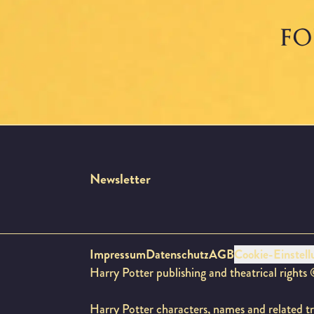
Tokio und auf Tour. Die Termi
FO
Newsletter
Impressum
Datenschutz
AGB
Cookie-Einstell
Harry Potter publishing and theatrical rights
Harry Potter characters, names and related t