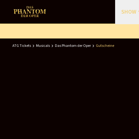
SHOW
Show
Cast
C
ATG Tickets
Musicals
Das Phantom der Oper
Gutscheine