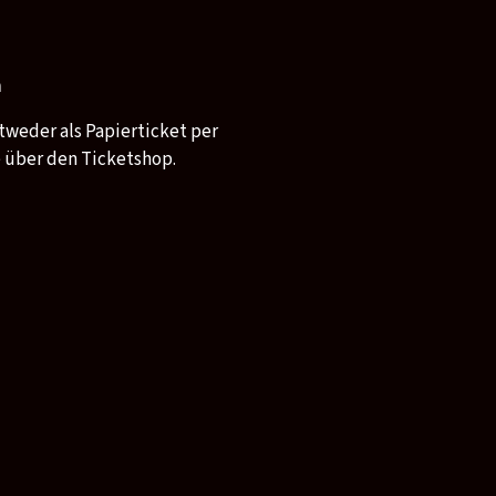
n
tweder als Papierticket per
e über den Ticketshop.