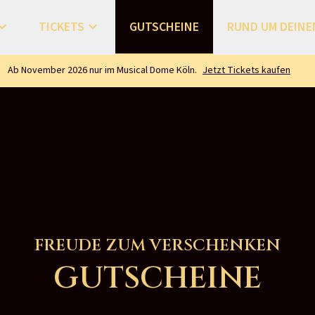
TICKETS
GUTSCHEINE
RUND UM DEINE
reatives
Tickets
Gutscheine
Tickets und Hotel
Anreise und Parken
Ei
Ab November 2026 nur im Musical Dome Köln.
Jetzt Tickets kaufen
FREUDE ZUM VERSCHENKEN
GUTSCHEINE