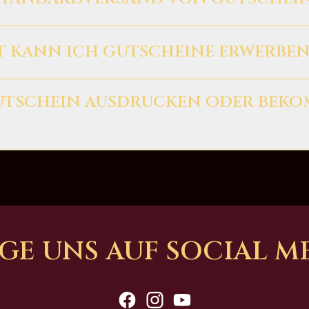
Bearbeitungs- und Servicegebühr beträgt pro Gutschein 5,90 
T KANN ICH GUTSCHEINE ERWERBEN
-€ und 500,-€ sowie die Anzahl an Gutscheinen, die du erwerb
UTSCHEIN AUSDRUCKEN ODER BEKO
lst du deine gewünschte Versandart aus. Du entscheidest, ob 
 erhalten oder direkt per Print@Home ausdrucken möchtest.
GE UNS AUF SOCIAL M
facebook
Instagram
YouTube