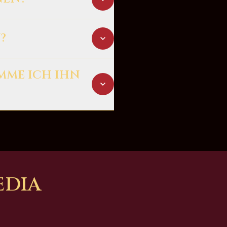
Euro.
?
en möchtest.
MME ICH IHN
du den Gutschein als
EDIA