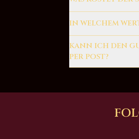
Der Standardversand inkl. der 
IN WELCHEM WER
Buche einen Wert zwischen 10,
KANN ICH DEN G
PER POST?
Vor Abschluss der Buchung wäh
Papierticket auf dem Postweg
FOL