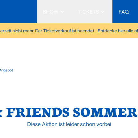
SHOW
TICKETS
FAQ
Show
Cast
Creatives
Tickets
Gutscheine
erzeit nicht mehr. Der Ticketverkauf ist beendet.
Entdecke hier alle 
 Angebot
Vi
& FRIENDS SOMME
Diese Aktion ist leider schon vorbei