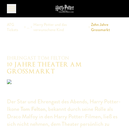
Menü öffnen
ATG
Harry Potter und das
Zehn Jahre
...
Tickets
verwunschene Kind
Grossmarkt
EHRENGAST TOM FELTON
10 JAHRE THEATER AM
GROSSMARKT
Der Star und Ehrengast des Abends, Harry Potter-
Ikone
Tom Felton
, bekannt durch seine Rolle als
Draco Malfoy in den Harry Potter-Filmen, ließ es
sich nicht nehmen, dem Theater persönlich zu