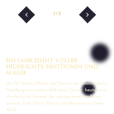
1
/
2
Vorheriges Bild
Nächstes Bild
EIN JAHRZEHNT VOLLER
HIGHLIGHTS, EMOTIONEN UND
MAGIE
Vor 10 Jahren öffnete das Theater am Großmarkt in
Hamburg zum ersten Mal seine Türen – heute ist es
die deutsche Heimat der meistprämierten Show
unserer Zeit:
Harry Potter und das verwunschene
Kind
.