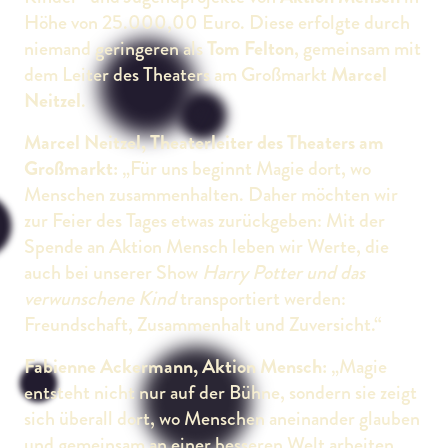
Höhe von 25.000,00 Euro. Diese erfolgte durch
niemand geringeren als
Tom Felton
, gemeinsam mit
dem Leiter des Theaters am Großmarkt
Marcel
Neitzel
.
Marcel Neitzel, Theaterleiter des Theaters am
Großmarkt:
„Für uns beginnt Magie dort, wo
Menschen zusammenhalten. Daher möchten wir
zur Feier des Tages etwas zurückgeben: Mit der
Spende an Aktion Mensch leben wir Werte, die
auch bei unserer Show
Harry Potter und das
verwunschene Kind
transportiert werden:
Freundschaft, Zusammenhalt und Zuversicht.“
Fabienne Ackermann, Aktion Mensch:
„Magie
entsteht nicht nur auf der Bühne, sondern sie zeigt
sich überall dort, wo Menschen aneinander glauben
und gemeinsam an einer besseren Welt arbeiten.