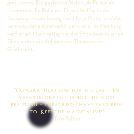
gratulieren. Ein perfektes Match, da Felton ab
November die Rolle des Draco Malfoy in der
Broadway-Inszenierung von
Harry Potter und das
verwunschene Kind
verkörpern wird. In Hamburg
warf er am Nachmittag vor der Show bereits einen
Blick hinter die Kulissen des Theaters am
Großmarkt.
"Congratulations for the last ten
years in one of – if not the most
beautiful – theatre(s) I have ever been
to. Keep the magic alive!"
Tom Felton