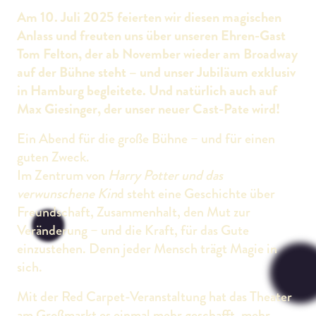
Am 10. Juli 2025 feierten wir diesen magischen
Anlass und freuten uns über unseren Ehren-Gast
Tom Felton, der ab November wieder am Broadway
auf der Bühne steht – und unser Jubiläum exklusiv
in Hamburg begleitete. Und natürlich auch auf
Max Giesinger, der unser neuer Cast-Pate wird!
Ein Abend für die große Bühne – und für einen
guten Zweck.
Im Zentrum von
Harry Potter und das
verwunschene Kin
d steht eine Geschichte über
Freundschaft, Zusammenhalt, den Mut zur
Veränderung – und die Kraft, für das Gute
einzustehen. Denn jeder Mensch trägt Magie in
sich.
Mit der Red Carpet-Veranstaltung hat das Theater
am Großmarkt es einmal mehr geschafft, mehr