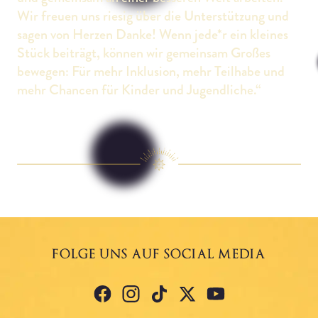
Wir freuen uns riesig über die Unterstützung und
sagen von Herzen Danke! Wenn jede*r ein kleines
Stück beiträgt, können wir gemeinsam Großes
bewegen: Für mehr Inklusion, mehr Teilhabe und
mehr Chancen für Kinder und Jugendliche.“
FOLGE UNS AUF SOCIAL MEDIA
facebook
Instagram
tiktok
X
YouTube