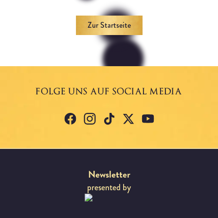
Zur Startseite
FOLGE UNS AUF SOCIAL MEDIA
facebook
Instagram
tiktok
X
YouTube
Newsletter
presented by