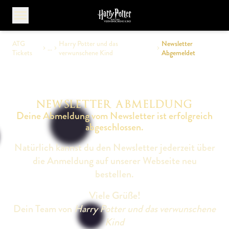
Menü öffnen
ATG
Harry Potter und das
Newsletter
...
Tickets
verwunschene Kind
Abgemeldet
NEWSLETTER ABMELDUNG
Deine Abmeldung vom Newsletter ist erfolgreich
abgeschlossen.
Natürlich kannst du den Newsletter jederzeit über
die Anmeldung auf unserer Webseite neu
bestellen.
Viele Grüße!
Dein Team von
Harry Potter und das verwunschene
Kind