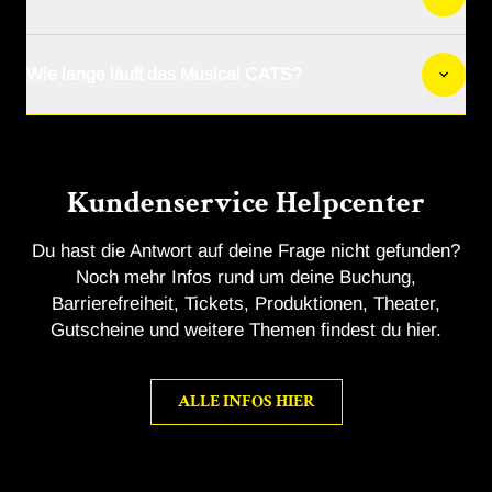
Infos zu den Dasteller:innen findest du
hier
.
Wie lange läuft das Musical CATS?
Das Musical CATS wird vom 09. April 2025 bis zum
21. September 2025 in Deutschland, Österreich und
der Schweiz zu sehen sein.
Kundenservice Helpcenter
Du hast die Antwort auf deine Frage nicht gefunden?
Noch mehr Infos rund um deine Buchung,
Barrierefreiheit, Tickets, Produktionen, Theater,
Gutscheine und weitere Themen findest du hier.
ALLE INFOS HIER