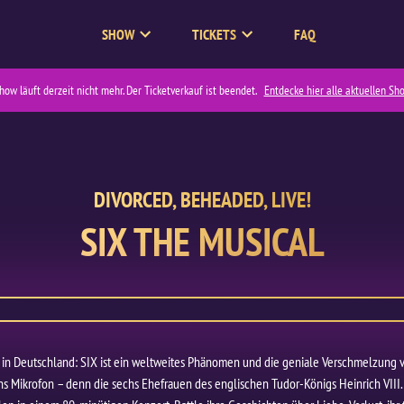
SHOW
TICKETS
FAQ
Show
Geschichte
Cast
Tickets
Creatives
Gutscheine
how läuft derzeit nicht mehr. Der Ticketverkauf ist beendet.
Entdecke hier alle aktuellen Sh
Video pausieren
DIVORCED, BEHEADED, LIVE!
SIX THE MUSICAL
 in Deutschland: SIX ist ein weltweites Phänomen und die geniale Verschmelzung 
t ans Mikrofon – denn die sechs Ehefrauen des englischen Tudor-Königs Heinrich VIII. 