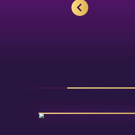
VORHERIGES BILD
Video starten