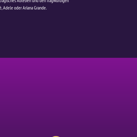
r tragisches Ableben und den fragwürdigen
cé, Adele oder Ariana Grande.
Eine gu