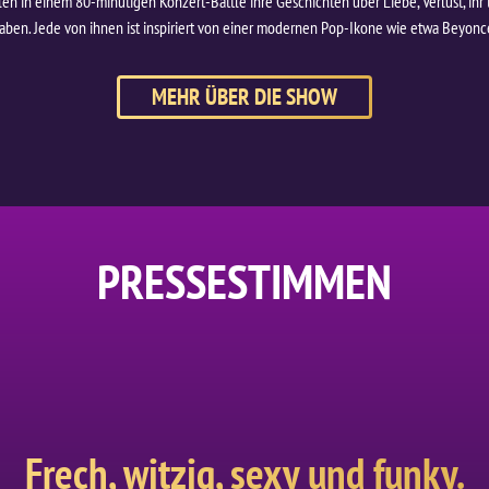
n in einem 80-minütigen Konzert-Battle ihre Geschichten über Liebe, Verlust, ih
aben. Jede von ihnen ist inspiriert von einer modernen Pop-Ikone wie etwa Beyon
MEHR ÜBER DIE SHOW
PRESSESTIMMEN
Frech, witzig, sexy und funky.