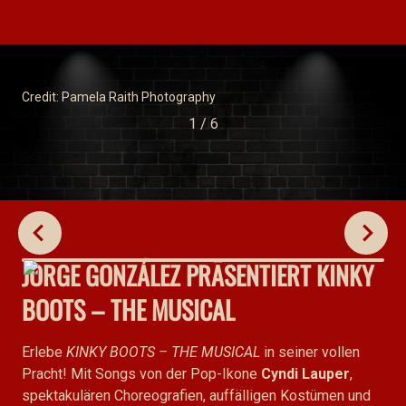
Credit: Pamela Raith Photography
1
/
6
VORHERIGES BILD
NÄCH
JORGE GONZÁLEZ PRÄSENTIERT KINKY
BOOTS – THE MUSICAL
Erlebe
KINKY BOOTS – THE MUSICAL
in seiner vollen
Pracht! Mit Songs von der Pop-Ikone
Cyndi Lauper
,
spektakulären Choreografien, auffälligen Kostümen und