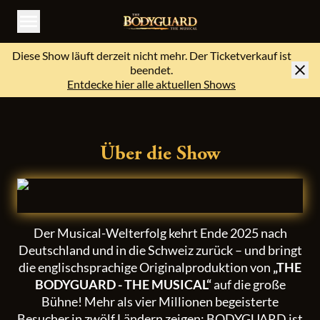
Menü öffnen
Diese Show läuft derzeit nicht mehr. Der Ticketverkauf ist
beendet.
Entdecke hier alle aktuellen Shows
Über die Show
Der Musical-Welterfolg kehrt Ende 2025 nach
Deutschland und in die Schweiz zurück – und bringt
die englischsprachige Originalproduktion von
„THE
BODYGUARD - THE MUSICAL“
auf die große
Bühne! Mehr als vier Millionen begeisterte
Besucher in zwölf Ländern zeigen: BODYGUARD ist