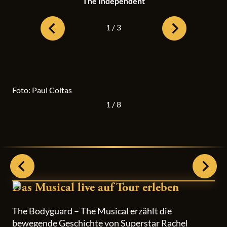
The Independent
1
/
3
Vorheriges Bild
Nächstes Bild
Foto: Paul Coltas
1
/
8
Vorheriges Bild
Nächst
Das Musical live auf Tour erleben
The Bodyguard – The Musical erzählt die
bewegende Geschichte von Superstar Rachel